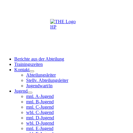
Berichte aus der Abteilung
Trainingszeiten
Kontakt
Abteilungsleiter
Stellv. Abteilungsleiter
Jugendwart/in
Jugend
mnl. A-Jugend
mnl. B-Jugend
mnl. C-Jugend
wbl. C-Jugend
mnl. D-Jugend
wbl. D-Jugend
mnl. E-Jugend