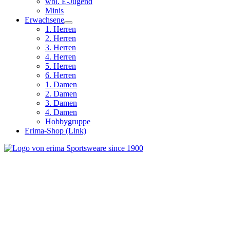
wbl. E-Jugend
Minis
Erwachsene
1. Herren
2. Herren
3. Herren
4. Herren
5. Herren
6. Herren
1. Damen
2. Damen
3. Damen
4. Damen
Hobbygruppe
Erima-Shop (Link)