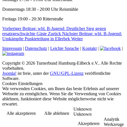
Donnerstags 18:30 - 20:00 Uhr Reismühle
Freitags 19:00 - 20:30 Ritterstraße
Vorheriger Beitrag: wbl. B-Jugend: Deutlicher Sieg gegen
ersatzgeschwächte Gäste
Zurück
Nächster Beitrag: wbl. B-Jugend:
Umkämpfte Punkteteilung in Ellerbek
Weiter
Impressum
|
Datenschutz
|
Leichte Sprache
|
Kontakt
|
|
Copyright © 2026 Turnerbund Hamburg-Eilbeck e.V.. Alle Rechte
vorbehalten.
Joomla!
ist freie, unter der
GNU/GPL-Lizenz
veröffentlichte
Software.
Cookies Einstellungen
Wir verwenden Cookies, um Ihnen das beste Erlebnis auf unserer
Webseite zu ermöglichen. Wenn Sie die Verwendung von Cookies
ablehnen, funktioniert diese Website möglicherweise nicht wie
erwartet.
Unknown
Alle akzeptieren
Alle ablehnen
Unknown
Analytik
Akzeptieren
Werkzeuge