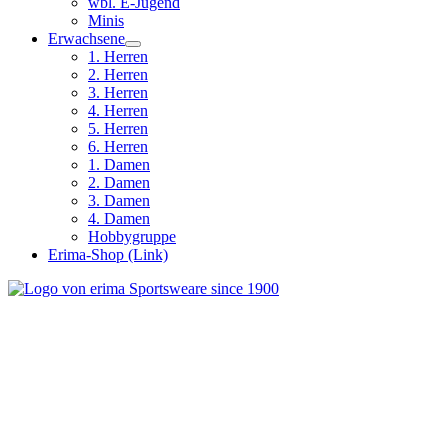
wbl. E-Jugend
Minis
Erwachsene
1. Herren
2. Herren
3. Herren
4. Herren
5. Herren
6. Herren
1. Damen
2. Damen
3. Damen
4. Damen
Hobbygruppe
Erima-Shop (Link)