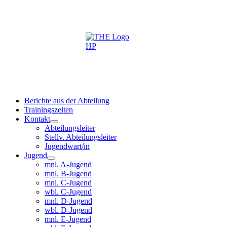
Berichte aus der Abteilung
Trainingszeiten
Kontakt
Abteilungsleiter
Stellv. Abteilungsleiter
Jugendwart/in
Jugend
mnl. A-Jugend
mnl. B-Jugend
mnl. C-Jugend
wbl. C-Jugend
mnl. D-Jugend
wbl. D-Jugend
mnl. E-Jugend