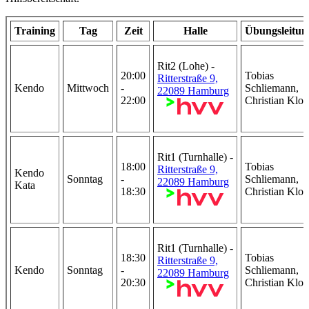
Training
Tag
Zeit
Halle
Übungsleitun
Rit2 (Lohe) -
20:00
Tobias
Ritterstraße 9,
Kendo
Mittwoch
-
Schliemann,
22089 Hamburg
22:00
Christian Klos
Rit1 (Turnhalle) -
18:00
Tobias
Ritterstraße 9,
Kendo
Sonntag
-
Schliemann,
22089 Hamburg
Kata
18:30
Christian Klos
Rit1 (Turnhalle) -
18:30
Tobias
Ritterstraße 9,
Kendo
Sonntag
-
Schliemann,
22089 Hamburg
20:30
Christian Klos