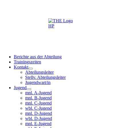
Berichte aus der Abteilung
Trainingszeiten
Kontakt
Abteilungsleiter
Stellv. Abteilungsleiter
Jugendwart/in
Jugend
mnl. A-Jugend
mnl. B-Jugend
mnl. C-Jugend
wbl. C-Jugend
mnl. D-Jugend
wbl. D-Jugend
mnl. E-Jugend