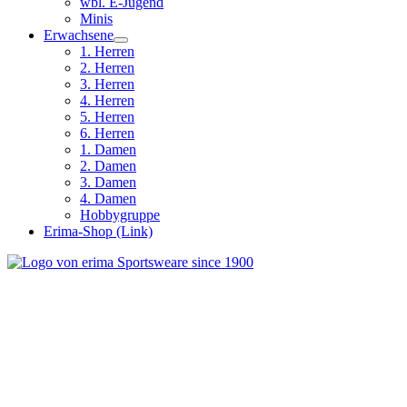
wbl. E-Jugend
Minis
Erwachsene
1. Herren
2. Herren
3. Herren
4. Herren
5. Herren
6. Herren
1. Damen
2. Damen
3. Damen
4. Damen
Hobbygruppe
Erima-Shop (Link)