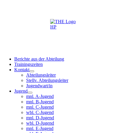
Berichte aus der Abteilung
Trainingszeiten
Kontakt
Abteilungsleiter
Stellv. Abteilungsleiter
Jugendwart/in
Jugend
mnl. A-Jugend
mnl. B-Jugend
mnl. C-Jugend
wbl. C-Jugend
mnl. D-Jugend
wbl. D-Jugend
mnl. E-Jugend