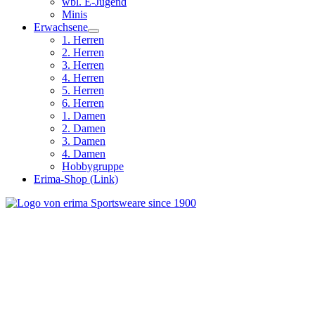
wbl. E-Jugend
Minis
Erwachsene
1. Herren
2. Herren
3. Herren
4. Herren
5. Herren
6. Herren
1. Damen
2. Damen
3. Damen
4. Damen
Hobbygruppe
Erima-Shop (Link)