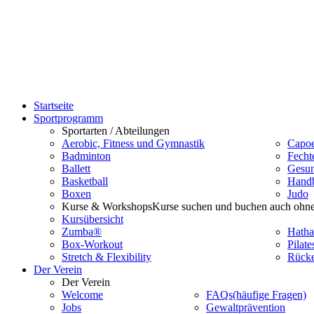
Startseite
Sportprogramm
Sportarten / Abteilungen
Aerobic, Fitness und Gymnastik
Capoe
Badminton
Fecht
Ballett
Gesun
Basketball
Handb
Boxen
Judo
Kurse & Workshops
Kurse suchen und buchen auch ohne
Kursübersicht
Zumba®
Hatha
Box-Workout
Pilate
Stretch & Flexibility
Rücke
Der Verein
Der Verein
Welcome
FAQs
(häufige Fragen)
Jobs
Gewaltprävention