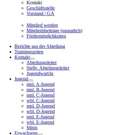
Kontakt
Geschäftsstelle
Vorstand / GA
Mitglied werden
Mitgliedsbeiträge (monatlich)
Fördermöglichkeiten
Berichte aus der Abteilung
Trainingszeiten
Kontakt
Abteilungsleiter
Stellv. Abteilungsleiter
Jugendwart/in
Jugend
mnl. A-Jugend
mnl. B-Jugend
mnl. C-Jugend
wbl. C-Jugend
mnl. D-Jugend
wbl. D-Jugend
mnl. E-Jugend
wbl. E-Jugend
Minis
Erwachsene