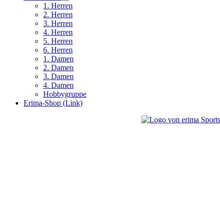
1. Herren
2. Herren
3. Herren
4. Herren
5. Herren
6. Herren
1. Damen
2. Damen
3. Damen
4. Damen
Hobbygruppe
Erima-Shop (Link)