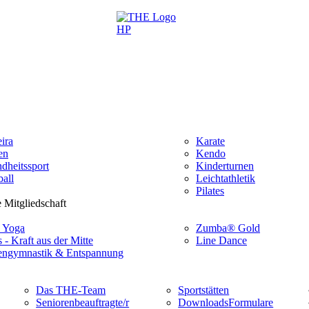
ira
Karate
en
Kendo
dheitssport
Kinderturnen
all
Leichtathletik
Pilates
 Mitgliedschaft
 Yoga
Zumba® Gold
s - Kraft aus der Mitte
Line Dance
ngymnastik & Entspannung
Das THE-Team
Sportstätten
Seniorenbeauftragte/r
Downloads
Formulare