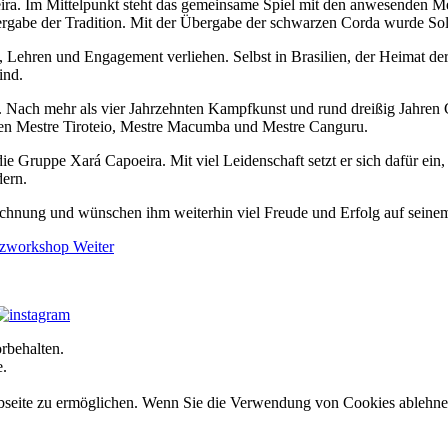
ira. Im Mittelpunkt steht das gemeinsame Spiel mit den anwesenden Mes
rgabe der Tradition. Mit der Übergabe der schwarzen Corda wurde Sold
g, Lehren und Engagement verliehen. Selbst in Brasilien, der Heimat de
ind.
. Nach mehr als vier Jahrzehnten Kampfkunst und rund dreißig Jahren 
ren Mestre Tiroteio, Mestre Macumba und Mestre Canguru.
e Gruppe Xará Capoeira. Mit viel Leidenschaft setzt er sich dafür ein
dern.
eichnung und wünschen ihm weiterhin viel Freude und Erfolg auf sein
anzworkshop
Weiter
rbehalten.
e.
seite zu ermöglichen. Wenn Sie die Verwendung von Cookies ablehnen, 