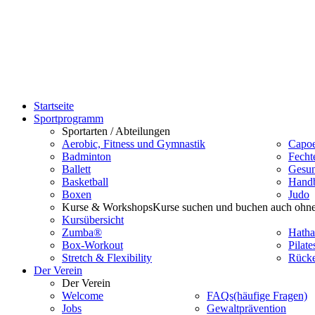
Startseite
Sportprogramm
Sportarten / Abteilungen
Aerobic, Fitness und Gymnastik
Capoe
Badminton
Fecht
Ballett
Gesun
Basketball
Handb
Boxen
Judo
Kurse & Workshops
Kurse suchen und buchen auch ohne
Kursübersicht
Zumba®
Hatha
Box-Workout
Pilate
Stretch & Flexibility
Rücke
Der Verein
Der Verein
Welcome
FAQs
(häufige Fragen)
Jobs
Gewaltprävention