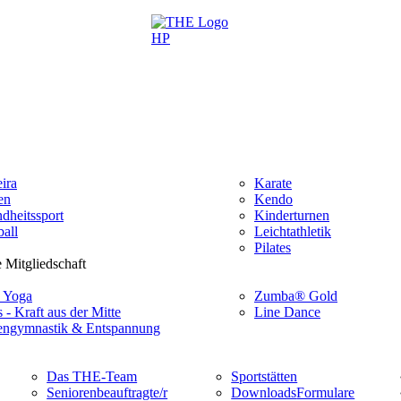
ira
Karate
en
Kendo
dheitssport
Kinderturnen
all
Leichtathletik
Pilates
 Mitgliedschaft
 Yoga
Zumba® Gold
s - Kraft aus der Mitte
Line Dance
ngymnastik & Entspannung
Das THE-Team
Sportstätten
Seniorenbeauftragte/r
Downloads
Formulare