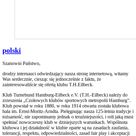
polski
Szanowni Państwo,
drodzy internauci odwiedzający nasza stronę internetową, witamy
Was serdecznie, ciesząc się jednocześnie z faktu, że
zainteresowaliście się ofertą klubu T.H.Eilbeck.
Klub Turnebund Hamburg-Eilbeck e.V. (T.H.-Eilbeck) należy do
zrzeszenia „Czołowych klubów sportowych metropolii Hamburg”.
Klub powstał w roku 1880, w roku 1914 otwarta została klubowa
hala im. Ernst-Moritz-Arndta. Pielęgnując nasza 125-letnia tradycje i
tożsamość, nie zapominamy jednak o teraźniejszości, i roli jaką musi
spełniać nowoczesny klub w dzisiejszych warunkach. Wspólnota
klubowa i jej działalność w klubie oparte są na zasadach zaufania,
tolerancji, respektu, odpowiedzialności, zasad fair play i akceptacji