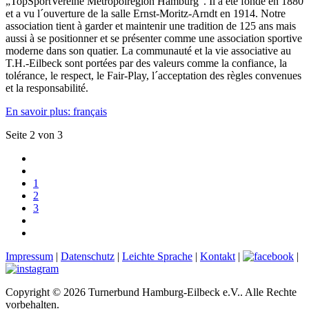
„TopSportVereine Metropolregion Hamburg“. Il a été fondé en 1880
et a vu l´ouverture de la salle Ernst-Moritz-Arndt en 1914. Notre
association tient à garder et maintenir une tradition de 125 ans mais
aussi à se positionner et se présenter comme une association sportive
moderne dans son quatier. La communauté et la vie associative au
T.H.-Eilbeck sont portées par des valeurs comme la confiance, la
tolérance, le respect, le Fair-Play, l´acceptation des règles convenues
et la responsabilité.
En savoir plus: français
Seite 2 von 3
1
2
3
Impressum
|
Datenschutz
|
Leichte Sprache
|
Kontakt
|
|
Copyright © 2026 Turnerbund Hamburg-Eilbeck e.V.. Alle Rechte
vorbehalten.