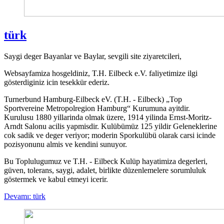
türk
Saygi deger Bayanlar ve Baylar, sevgili site ziyaretcileri,
Websayfamiza hosgeldiniz, T.H. Eilbeck e.V. faliyetimize ilgi
gösterdiginiz icin tesekkür ederiz.
Turnerbund Hamburg-Eilbeck eV. (T.H. - Eilbeck) „Top
Sportvereine Metropolregion Hamburg“ Kurumuna ayitdir.
Kurulusu 1880 yillarinda olmak üzere, 1914 yilinda Ernst-Moritz-
Arndt Salonu acilis yapmisdir. Kulübümüz 125 yildir Geleneklerine
cok sadik ve deger veriyor; moderin Sporkulübü olarak carsi icinde
pozisyonunu almis ve kendini sunuyor.
Bu Toplulugumuz ve T.H. - Eilbeck Kulüp hayatimiza degerleri,
güven, tolerans, saygi, adalet, birlikte düzenlemelere sorumluluk
göstermek ve kabul etmeyi icerir.
Devamı: türk