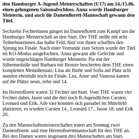
den Hamburger A-Jugend-Meisterschaften (U17) am 14./15.06.
einen gelungenen Saisonabschluss. Anna wurde Hamburger
Meisterin, und auch die Damenflorett-Mannschaft gewann den
Titel.
Sechzehn Fechterinnen gingen im Damenflorett zum Kampf um die
Hamburger Meisterschaft an den Start. Der THE stellte mit acht
Teilnehmerinnen das halbe Feld, fünf von ihnen schafften den
Sprung ins Finale. Nach einer Vorrunde zum Setzen wurde der Titel
im KO-Modus ausgefochten. Anna gewann alle Gefechte und
wurde ungeschlagen Hamburger Meisterin. Pia mit der
Silbermedaille und Barbara mit Bronze bescherten dem THE einen
kompletten Medaillensatz. Lina als fünfte und Sofia auf Platz acht
standen ebenfalls noch im Finale. Lea, Anne und Vanessa kamen
auf die Plätze neun, zehn und 14.
Im Herrenflorett waren 32 Fechter am Start. Vom THE waren vier
Fechter dabei, Jason und die drei noch B-Jugendlichen Carsten,
Leonard und Erik. Alle vier konnten sich passabel im Mittelfeld
platzieren, es wurden Carsten 14., Leonard 17., Jason 18. und Erik
20.
Zu den Mannschaftsmeisterschaften traten am Sonntag zwei
Damenflorett- und eine Herrenflorettmannschaft für den THE an.
Bei den Damen waren insgesamt drei Mannschaften am Start,