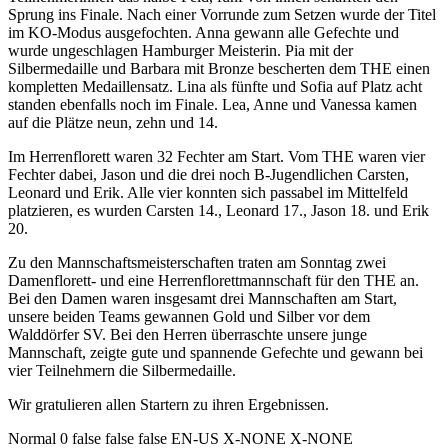
Sprung ins Finale. Nach einer Vorrunde zum Setzen wurde der Titel
im KO-Modus ausgefochten. Anna gewann alle Gefechte und
wurde ungeschlagen Hamburger Meisterin. Pia mit der
Silbermedaille und Barbara mit Bronze bescherten dem THE einen
kompletten Medaillensatz. Lina als fünfte und Sofia auf Platz acht
standen ebenfalls noch im Finale. Lea, Anne und Vanessa kamen
auf die Plätze neun, zehn und 14.
Im Herrenflorett waren 32 Fechter am Start. Vom THE waren vier
Fechter dabei, Jason und die drei noch B-Jugendlichen Carsten,
Leonard und Erik. Alle vier konnten sich passabel im Mittelfeld
platzieren, es wurden Carsten 14., Leonard 17., Jason 18. und Erik
20.
Zu den Mannschaftsmeisterschaften traten am Sonntag zwei
Damenflorett- und eine Herrenflorettmannschaft für den THE an.
Bei den Damen waren insgesamt drei Mannschaften am Start,
unsere beiden Teams gewannen Gold und Silber vor dem
Walddörfer SV. Bei den Herren überraschte unsere junge
Mannschaft, zeigte gute und spannende Gefechte und gewann bei
vier Teilnehmern die Silbermedaille.
Wir gratulieren allen Startern zu ihren Ergebnissen.
Normal 0 false false false EN-US X-NONE X-NONE