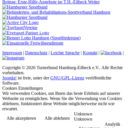
Beitrag: Erste-Hilfe-Angebote im T.H.-Eilbeck
Weiter
Durch Klicken auf diesen iFrame werden die Cookies hinterlegt
Impressum
|
Datenschutz
|
Leichte Sprache
|
Kontakt
|
|
Copyright © 2026 Turnerbund Hamburg-Eilbeck e.V.. Alle Rechte
vorbehalten.
Joomla!
ist freie, unter der
GNU/GPL-Lizenz
veröffentlichte
Software.
Cookies Einstellungen
Wir verwenden Cookies, um Ihnen das beste Erlebnis auf unserer
Webseite zu ermöglichen. Wenn Sie die Verwendung von Cookies
ablehnen, funktioniert diese Website möglicherweise nicht wie
erwartet.
Unknown
Alle akzeptieren
Alle ablehnen
Unknown
Analytik