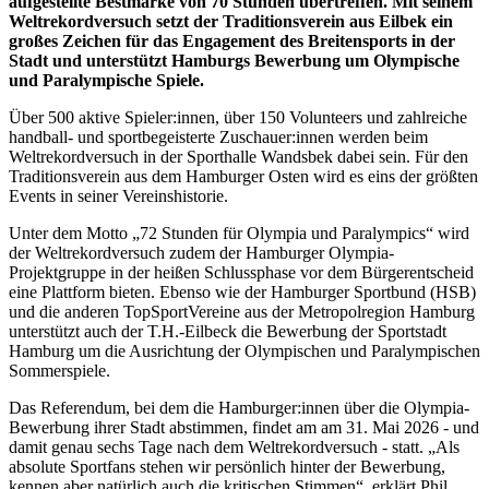
aufgestellte Bestmarke von 70 Stunden übertreffen. Mit seinem
Weltrekordversuch setzt der Traditionsverein aus Eilbek ein
großes Zeichen für das Engagement des Breitensports in der
Stadt und unterstützt Hamburgs Bewerbung um Olympische
und Paralympische Spiele.
Über 500 aktive Spieler:innen, über 150 Volunteers und zahlreiche
handball- und sportbegeisterte Zuschauer:innen werden beim
Weltrekordversuch in der Sporthalle Wandsbek dabei sein. Für den
Traditionsverein aus dem Hamburger Osten wird es eins der größten
Events in seiner Vereinshistorie.
Unter dem Motto „72 Stunden für Olympia und Paralympics“ wird
der Weltrekordversuch zudem der Hamburger Olympia-
Projektgruppe in der heißen Schlussphase vor dem Bürgerentscheid
eine Plattform bieten. Ebenso wie der Hamburger Sportbund (HSB)
und die anderen TopSportVereine aus der Metropolregion Hamburg
unterstützt auch der T.H.-Eilbeck die Bewerbung der Sportstadt
Hamburg um die Ausrichtung der Olympischen und Paralympischen
Sommerspiele.
Das Referendum, bei dem die Hamburger:innen über die Olympia-
Bewerbung ihrer Stadt abstimmen, findet am am 31. Mai 2026 - und
damit genau sechs Tage nach dem Weltrekordversuch - statt. „Als
absolute Sportfans stehen wir persönlich hinter der Bewerbung,
kennen aber natürlich auch die kritischen Stimmen“, erklärt Phil