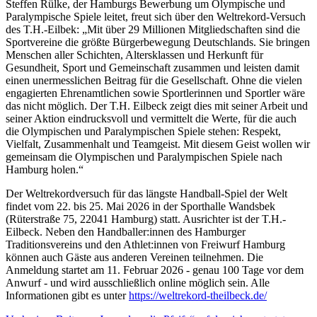
Steffen Rülke, der Hamburgs Bewerbung um Olympische und
Paralympische Spiele leitet, freut sich über den Weltrekord-Versuch
des T.H.-Eilbek: „Mit über 29 Millionen Mitgliedschaften sind die
Sportvereine die größte Bürgerbewegung Deutschlands. Sie bringen
Menschen aller Schichten, Altersklassen und Herkunft für
Gesundheit, Sport und Gemeinschaft zusammen und leisten damit
einen unermesslichen Beitrag für die Gesellschaft. Ohne die vielen
engagierten Ehrenamtlichen sowie Sportlerinnen und Sportler wäre
das nicht möglich. Der T.H. Eilbeck zeigt dies mit seiner Arbeit und
seiner Aktion eindrucksvoll und vermittelt die Werte, für die auch
die Olympischen und Paralympischen Spiele stehen: Respekt,
Vielfalt, Zusammenhalt und Teamgeist. Mit diesem Geist wollen wir
gemeinsam die Olympischen und Paralympischen Spiele nach
Hamburg holen.“
Der Weltrekordversuch für das längste Handball-Spiel der Welt
findet vom 22. bis 25. Mai 2026 in der Sporthalle Wandsbek
(Rüterstraße 75, 22041 Hamburg) statt. Ausrichter ist der T.H.-
Eilbeck. Neben den Handballer:innen des Hamburger
Traditionsvereins und den Athlet:innen von Freiwurf Hamburg
können auch Gäste aus anderen Vereinen teilnehmen. Die
Anmeldung startet am 11. Februar 2026 - genau 100 Tage vor dem
Anwurf - und wird ausschließlich online möglich sein. Alle
Informationen gibt es unter
https://weltrekord-theilbeck.de/